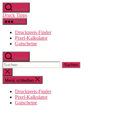
Zum
Suchen
Inhalt
Druck Tipps
springen
Menü
Druckpreis-Finder
Pixel-Kalkulator
Gutscheine
Suchen
Suchen
nach:
Suche
schließen
Menü schließen
Druckpreis-Finder
Pixel-Kalkulator
Gutscheine