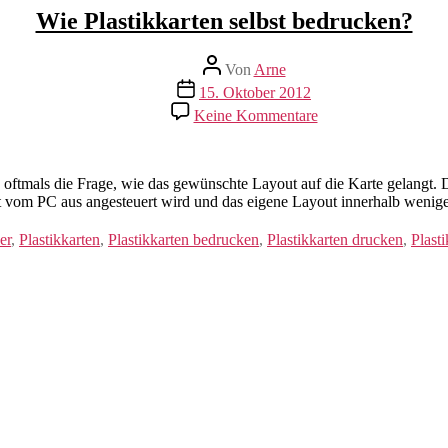
Wie Plastikkarten selbst bedrucken?
Beitragsautor
Von
Arne
Veröffentlichungsdatum
15. Oktober 2012
zu
Keine Kommentare
Wie
Plastikkarten
selbst
bedrucken?
sich oftmals die Frage, wie das gewünschte Layout auf die Karte gelangt.
t vom PC aus angesteuert wird und das eigene Layout innerhalb weniger
er
,
Plastikkarten
,
Plastikkarten bedrucken
,
Plastikkarten drucken
,
Plast