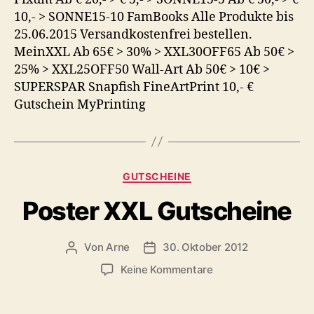
10,- > SONNE15-10 FamBooks Alle Produkte bis
25.06.2015 Versandkostenfrei bestellen.
MeinXXL Ab 65€ > 30% > XXL30OFF65 Ab 50€ >
25% > XXL25OFF50 Wall-Art Ab 50€ > 10€ >
SUPERSPAR Snapfish FineArtPrint 10,- €
Gutschein MyPrinting
Kategorien
GUTSCHEINE
Poster XXL Gutscheine
Von
Arne
30. Oktober 2012
Beitragsautor
Veröffentlichungsdatum
zu
Keine Kommentare
Poster
XXL