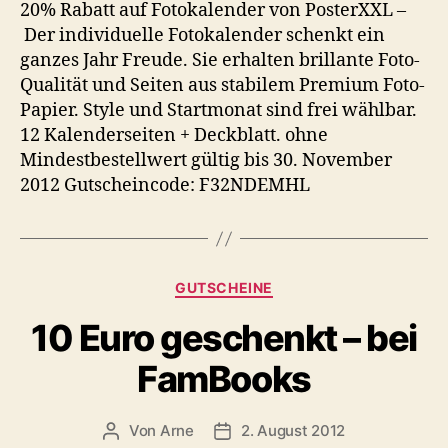
Gutscheine
20% Rabatt auf Fotokalender von PosterXXL –
Der individuelle Fotokalender schenkt ein
ganzes Jahr Freude. Sie erhalten brillante Foto-
Qualität und Seiten aus stabilem Premium Foto-
Papier. Style und Startmonat sind frei wählbar.
12 Kalenderseiten + Deckblatt. ohne
Mindestbestellwert gültig bis 30. November
2012 Gutscheincode: F32NDEMHL
Kategorien
GUTSCHEINE
10 Euro geschenkt – bei
FamBooks
Von
Arne
2. August 2012
Beitragsautor
Veröffentlichungsdatum