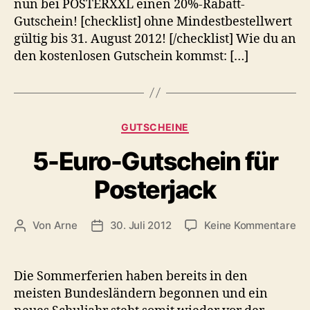
nun bei POSTERXXL einen 20%-Rabatt-
Gutschein! [checklist] ohne Mindestbestellwert
gültig bis 31. August 2012! [/checklist] Wie du an
den kostenlosen Gutschein kommst: […]
Kategorien
GUTSCHEINE
5-Euro-Gutschein für
Posterjack
zu
Von
Arne
30. Juli 2012
Keine Kommentare
Beitragsautor
Veröffentlichungsdatum
5-
Eu
Gu
Die Sommerferien haben bereits in den
für
meisten Bundesländern begonnen und ein
Po