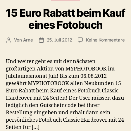
15 Euro Rabatt beim Kauf
eines Fotobuch
zu
Von
Arne
25. Juli 2012
Keine Kommentare
Beitragsautor
Veröffentlichungsdatum
15
Eu
Ra
Und weiter geht es mit der nächsten
be
großartigen Aktion von MYPHOTOBOOK im
Ka
Jubiläumsmonat Juli! Bis zum 06.08.2012
ein
gewährt MYPHOTOBOOK allen Neukunden 15
Fo
Euro Rabatt beim Kauf eines Fotobuch Classic
Hardcover mit 24 Seiten! Der User müssen dazu
lediglich den Gutscheincode bei ihrer
Bestellung eingeben und erhält dann sein
persönliches Fotobuch Classic Hardcover mit 24
Seiten für […]