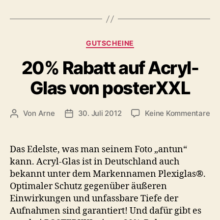
Kategorien
GUTSCHEINE
20% Rabatt auf Acryl-
Glas von posterXXL
zu
Von
Arne
30. Juli 2012
Keine Kommentare
Beitragsautor
Veröffentlichungsdatum
20
Ra
au
Das Edelste, was man seinem Foto „antun“
Ac
kann. Acryl-Glas ist in Deutschland auch
Gl
bekannt unter dem Markennamen Plexiglas®.
vo
Optimaler Schutz gegenüber äußeren
po
Einwirkungen und unfassbare Tiefe der
Aufnahmen sind garantiert! Und dafür gibt es