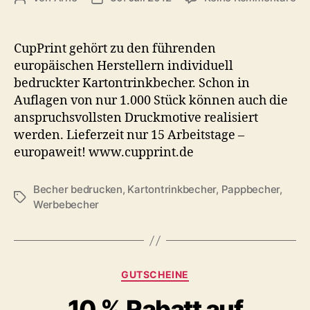
Be
Pa
dir
CupPrint gehört zu den führenden
vo
europäischen Herstellern individuell
Her
bedruckter Kartontrinkbecher. Schon in
Auflagen von nur 1.000 Stück können auch die
anspruchsvollsten Druckmotive realisiert
werden. Lieferzeit nur 15 Arbeitstage –
europaweit! www.cupprint.de
Becher bedrucken
,
Kartontrinkbecher
,
Pappbecher
,
Schlagwörter
Werbebecher
Kategorien
GUTSCHEINE
10 % Rabatt auf