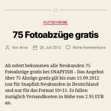
Kategorien
GUTSCHEINE
75 Fotoabzüge gratis
zu
Von
Arne
25. Juli 2012
Keine Kommentare
Beitragsautor
Veröffentlichungsdatum
75
Fo
gra
Ab sofort bekommen alle Neukunden 75
Fotoabzüge gratis bei SNAPFISH – Das Angebot
über 75 Abzüge gratis gilt bis zum 15.09.2012
nur für Snapfish Neukunden in Deutschland
und nur für das Format 10×15. Es fallen
zuzüglich Versandkosten in Höhe von 2.95 EUR
an.