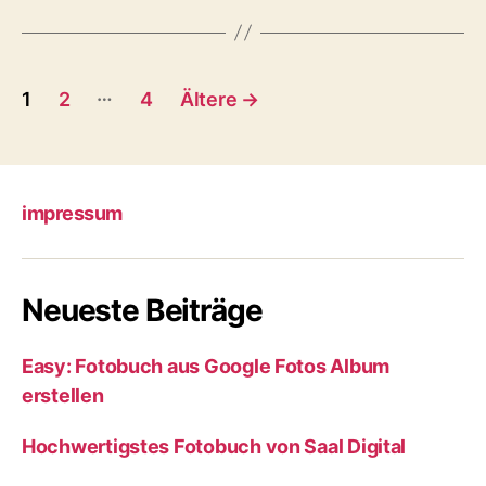
Seitennummerierung
…
1
2
4
Ältere
→
der
Beiträge
impressum
Neueste Beiträge
Easy: Fotobuch aus Google Fotos Album
erstellen
Hochwertigstes Fotobuch von Saal Digital