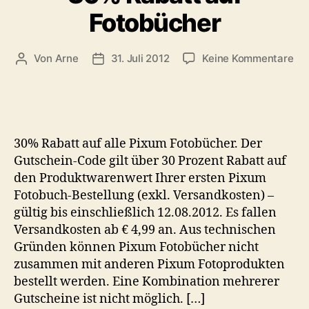
Fotobücher
zu
Von
Arne
31. Juli 2012
Keine Kommentare
Beitragsautor
Veröffentlichungsdatum
30
Ra
auf
Fo
30% Rabatt auf alle Pixum Fotobücher. Der
Gutschein-Code gilt über 30 Prozent Rabatt auf
den Produktwarenwert Ihrer ersten Pixum
Fotobuch-Bestellung (exkl. Versandkosten) –
gültig bis einschließlich 12.08.2012. Es fallen
Versandkosten ab € 4,99 an. Aus technischen
Gründen können Pixum Fotobücher nicht
zusammen mit anderen Pixum Fotoprodukten
bestellt werden. Eine Kombination mehrerer
Gutscheine ist nicht möglich. […]