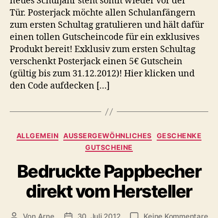
neues Schuljahr steht somit wieder vor der
Tür. Posterjack möchte allen Schulanfängern
zum ersten Schultag gratulieren und hält dafür
einen tollen Gutscheincode für ein exklusives
Produkt bereit! Exklusiv zum ersten Schultag
verschenkt Posterjack einen 5€ Gutschein
(gültig bis zum 31.12.2012)! Hier klicken und
den Code aufdecken […]
Kategorien
ALLGEMEIN
AUSSERGEWÖHNLICHES
GESCHENKE
GUTSCHEINE
Bedruckte Pappbecher
direkt vom Hersteller
zu
Von
Arne
30. Juli 2012
Keine Kommentare
Beitragsautor
Veröffentlichungsdatum