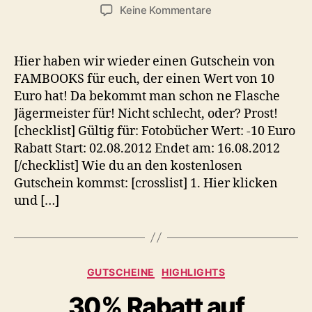
zu
Keine Kommentare
10
Euro
geschenkt
Hier haben wir wieder einen Gutschein von
–
FAMBOOKS für euch, der einen Wert von 10
bei
Euro hat! Da bekommt man schon ne Flasche
FamBooks
Jägermeister für! Nicht schlecht, oder? Prost!
[checklist] Gültig für: Fotobücher Wert: -10 Euro
Rabatt Start: 02.08.2012 Endet am: 16.08.2012
[/checklist] Wie du an den kostenlosen
Gutschein kommst: [crosslist] 1. Hier klicken
und […]
Kategorien
GUTSCHEINE
HIGHLIGHTS
30% Rabatt auf