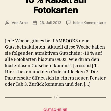
Fotokarten
zu
Von
Arne
26. Juli 2012
Keine Kommentare
Beitragsautor
Veröffentlichungsdatum
10
%
Ra
Jede Woche gibt es bei FAMBOOKS neue
au
Gutscheinaktionen. Aktuell diese Woche haben
Fo
sie folgenden attraktiven Gutschein: -10 % auf
alle Fotokarten bis zum 09.02. Wie du an den
kostenlosen Gutschein kommst: [crosslist] 1.
Hier klicken und den Code aufdecken 2. Die
Partnerseite öffnet sich in einem neuen Fenster
oder Tab 3. Zurück kommen und den […]
Kategorien
GUTSCHEINE