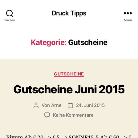
Druck Tipps
Suchen
Menü
Kategorie:
Gutscheine
Kategorien
GUTSCHEINE
Gutscheine Juni 2015
Von
Arne
24. Juni 2015
Beitragsautor
Veröffentlichungsdatum
zu
Keine Kommentare
Gutscheine
Juni
2015
Pixum Ab € 20,- > € 5,- > SONNE15-5 Ab € 50,- > €