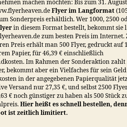
nehmen machen möchten: Bis zum 31. August
ww.flyerheaven.de
Flyer im Langformat
(105
m Sonderpreis erhältlich. Wer 1000, 2500 o
lyer
in diesem Format bestellt, bekommt sie 
yerheaven.de zum besten Preis im Internet.
ren Preis erhält man 500 Flyer, gedruckt auf 
em Papier, für 46,39 € einschließlich
dkosten. Im Rahmen der Sonderaktion zahl
r, bekommt aber ein Vielfaches für sein Geld
osten in der angegebenen Papierqualität jetz
ive Versand nur 27,35 €, und selbst 2500 Flye
,63 € noch günstiger zu haben als 500 Stück 
lpreis.
Hier heißt es schnell bestellen, den
t ist zeitlich limitiert.