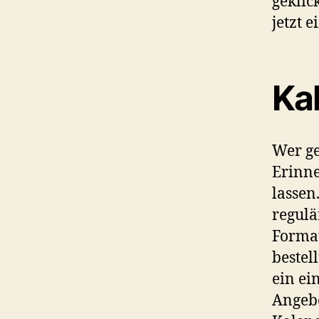
geklic
jetzt 
Ka
Wer g
Erinne
lassen
regulä
Format
bestel
ein ei
Angebo