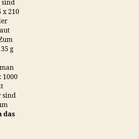
 sind
 x 210
der
laut
 Zum
135 g
t man
: 1000
t
r sind
zum
n das