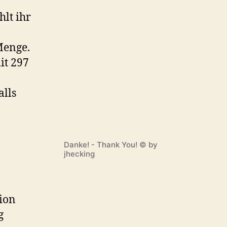
lt ihr
Menge.
it 297
alls
Danke! - Thank You! © by
jhecking
tion
g