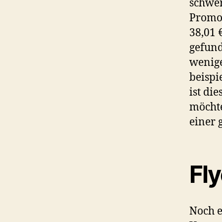
schw
Promot
38,01 
gefund
wenige
beispi
ist di
möchte
einer 
Fly
Noch e