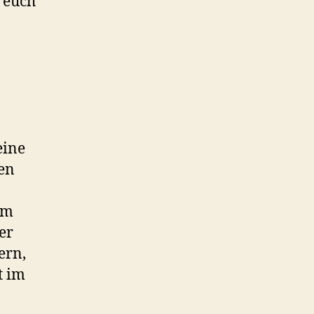
h euch
eine
en
im
er
ern,
t im