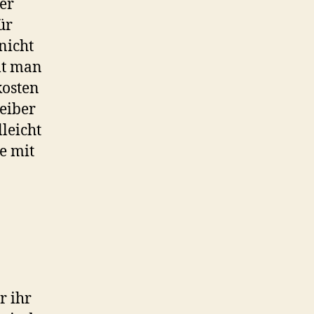
er
ür
nicht
mt man
kosten
reiber
leicht
e mit
r ihr