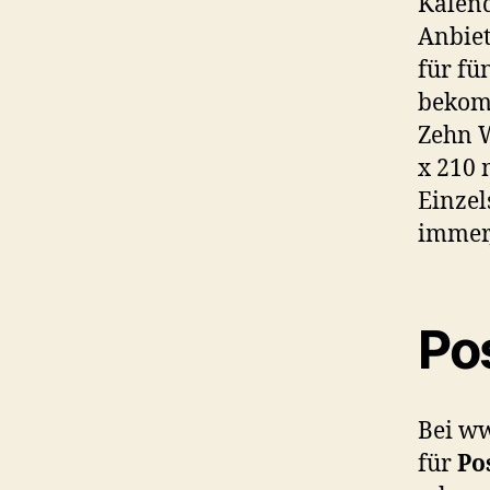
Kalend
Anbiet
für fü
bekomm
Zehn W
x 210 
Einzel
immer,
Po
Bei ww
für
Po