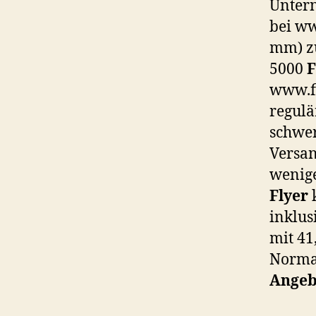
Unter
bei w
mm) zu
5000
F
www.fl
regulä
schwer
Versan
wenige
Flyer
k
inklus
mit 41
Norma
Angebo