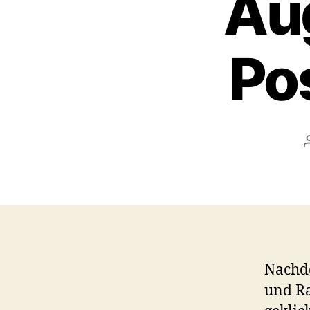
Aug
Pos
Nachde
und Ra