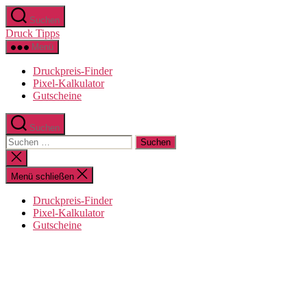
Zum
Suchen
Inhalt
Druck Tipps
springen
Menü
Druckpreis-Finder
Pixel-Kalkulator
Gutscheine
Suchen
Suchen
nach:
Suche
schließen
Menü schließen
Druckpreis-Finder
Pixel-Kalkulator
Gutscheine