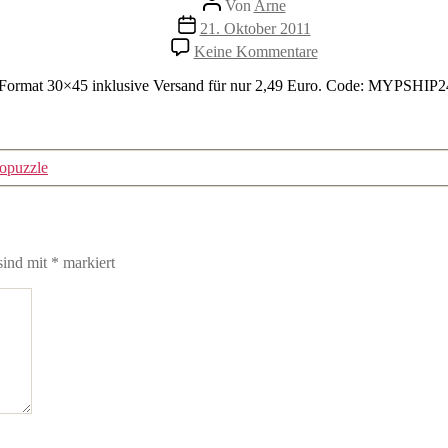
Von
Arne
Veröffentlichungsdatum
21. Oktober 2011
zu
Keine Kommentare
Druck-
Tipp-
im Format 30×45 inklusive Versand für nur 2,49 Euro. Code: MYPSHIP
Tweets
der
Woche
2011-
topuzzle
10-
21
sind mit
*
markiert