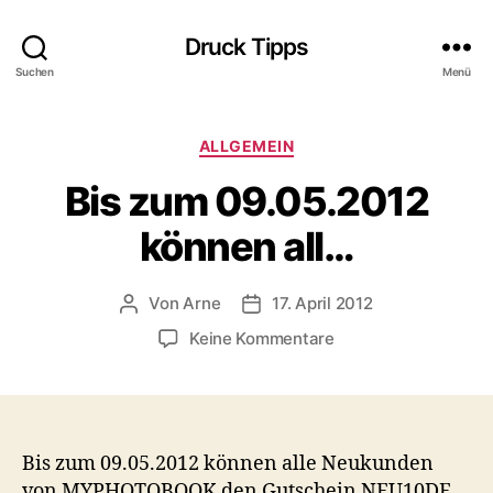
Druck Tipps
Suchen
Menü
Kategorien
ALLGEMEIN
Bis zum 09.05.2012
können all…
Von
Arne
17. April 2012
Beitragsautor
Veröffentlichungsdatum
zu
Keine Kommentare
Bis
zum
09.05.2012
können
all…
Bis zum 09.05.2012 können alle Neukunden
von MYPHOTOBOOK den Gutschein NEU10DE