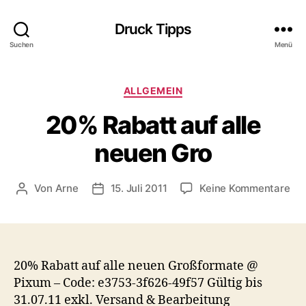
Druck Tipps
Suchen
Menü
Kategorien
ALLGEMEIN
20% Rabatt auf alle
neuen Gro
zu
Von
Arne
15. Juli 2011
Keine Kommentare
Beitragsautor
Veröffentlichungsdatum
20
Rab
auf
all
ne
20% Rabatt auf alle neuen Großformate @
Gr
Pixum – Code: e3753-3f626-49f57 Gültig bis
31.07.11 exkl. Versand & Bearbeitung